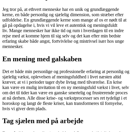
Jeg tror på, at ethvert menneske har en unik og grundlæggende
kerne, en både personlig og sjælelig dimension, som stræber efter
udfoldelse. En grundlæggende kerne som mange af os er nødt til at
gå på opdagelse i, hvis vi vil leve et autentisk og meningsfuldt
liv. Mange mennesker har ikke tid og rum i hverdagen til en indre
rejse med at komme hjem til sig selv og det kan efter min bedste
erfaring skabe både angst, fortvivlelse og mistrivsel især hos unge
mennesker.
En mening med galskaben
Det er både min personlige og professionelle erfaring at personlig og
sjælelig vækst, oplevelsen af meningsfuldhed i livet næsten altid
kræver, at vi i perioder tager dybe livtag med tilværelse. En krise
kan være en mulig invitation til en ny meningsfuld vækst i livet, selv
om det til tider kan være en ganske smertelig og frustrerende proces
at nå derhen. Alle disse krise- og vækstprocesser ses ret tydeligt i et
horoskop og langt de fleste kriser, kan transformeres til fornyelse,
hvis vi giver dem plads.
Tag sjælen med på arbejde