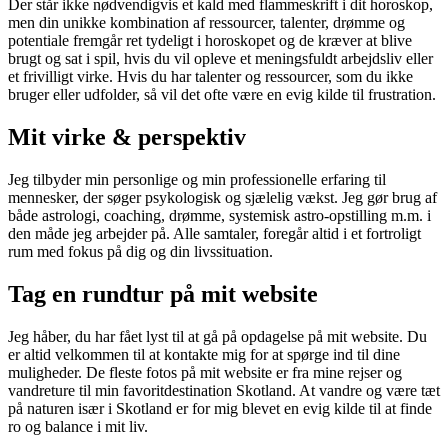
Der står ikke nødvendigvis et kald med flammeskrift i dit horoskop,
men din unikke kombination af ressourcer, talenter, drømme og
potentiale fremgår ret tydeligt i horoskopet og de kræver at blive
brugt og sat i spil, hvis du vil opleve et meningsfuldt arbejdsliv eller
et frivilligt virke. Hvis du har talenter og ressourcer, som du ikke
bruger eller udfolder, så vil det ofte være en evig kilde til frustration.
Mit virke & perspektiv
Jeg tilbyder min personlige og min professionelle erfaring til
mennesker, der søger psykologisk og sjælelig vækst. Jeg gør brug af
både astrologi, coaching, drømme, systemisk astro-opstilling m.m. i
den måde jeg arbejder på. Alle samtaler, foregår altid i et fortroligt
rum med fokus på dig og din livssituation.
Tag en rundtur på mit website
Jeg håber, du har fået lyst til at gå på opdagelse på mit website. Du
er altid velkommen til at kontakte mig for at spørge ind til dine
muligheder. De fleste fotos på mit website er fra mine rejser og
vandreture til min favoritdestination Skotland. At vandre og være tæt
på naturen især i Skotland er for mig blevet en evig kilde til at finde
ro og balance i mit liv.